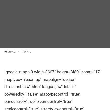
ホーム
アクセス
[google-map-v3 width=”667″ height=”480″ zoom=”17″
maptype=”roadmap” mapalign=”center”
directionhint=”false” language=”default”
poweredby=”false” maptypecontrol=”true”
pancontrol=”true” zoomcontrol=”true”
scalecontrol=”true” streetviewcontrol=”true”